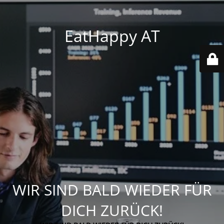
EatHappy AT
WIR SIND BALD WIEDER FÜR
DICH ZURÜCK!