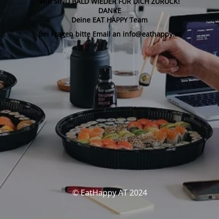
WIR SIND BALD WIEDER FÜR DICH ZURÜCK!
DANKE
Deine EAT HAPPY Team
Bei Fragen bitte Email an info@eathappy.at
© EatHappy AT 2024