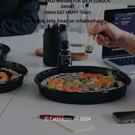
WIR SIND BALD WIEDER FÜR DICH ZURÜCK!
DANKE
Deine EAT HAPPY Team
Bei Fragen bitte Email an info@eathappy.at
© EatHappy AT 2024