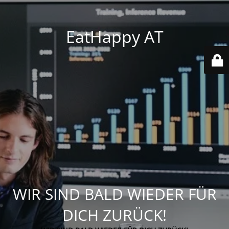
EatHappy AT
WIR SIND BALD WIEDER FÜR
DICH ZURÜCK!