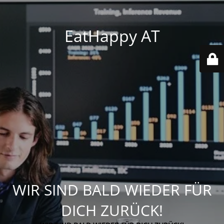
EatHappy AT
WIR SIND BALD WIEDER FÜR
DICH ZURÜCK!