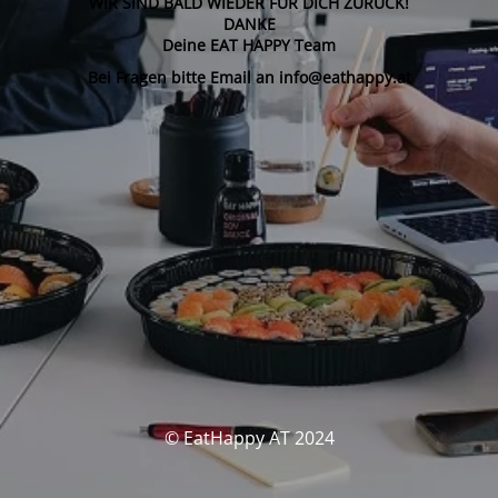
WIR SIND BALD WIEDER FÜR DICH ZURÜCK!
DANKE
Deine EAT HAPPY Team
Bei Fragen bitte Email an info@eathappy.at
© EatHappy AT 2024