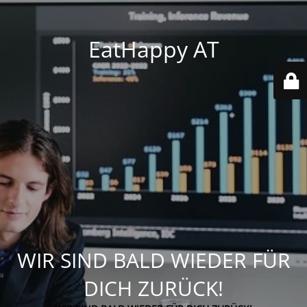
EatHappy AT
WIR SIND BALD WIEDER FÜR
DICH ZURÜCK!