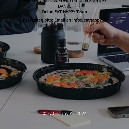
WIR SIND BALD WIEDER FÜR DICH ZURÜCK!
DANKE
Deine EAT HAPPY Team
Bei Fragen bitte Email an info@eathappy.at
© EatHappy AT 2024