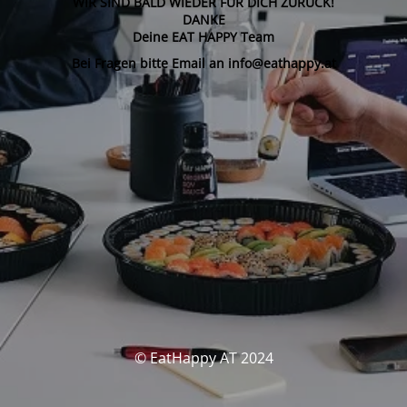
WIR SIND BALD WIEDER FÜR DICH ZURÜCK!
DANKE
Deine EAT HAPPY Team
Bei Fragen bitte Email an info@eathappy.at
© EatHappy AT 2024