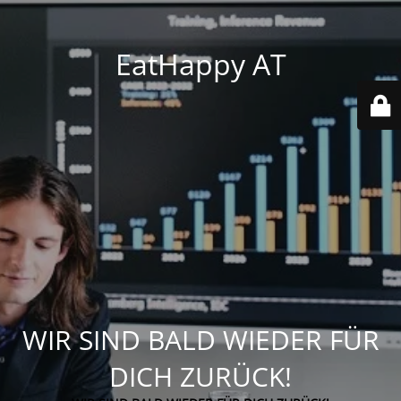
EatHappy AT
WIR SIND BALD WIEDER FÜR
DICH ZURÜCK!