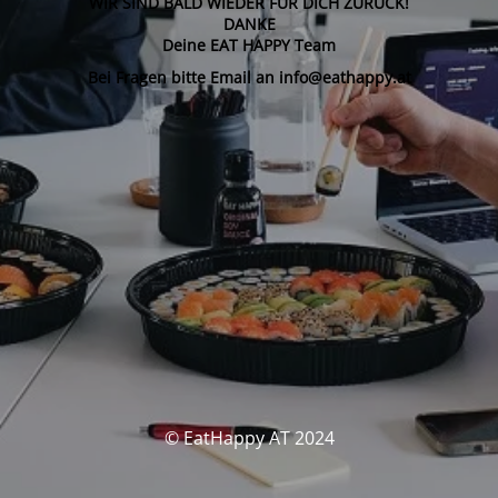
WIR SIND BALD WIEDER FÜR DICH ZURÜCK!
DANKE
Deine EAT HAPPY Team
Bei Fragen bitte Email an info@eathappy.at
© EatHappy AT 2024