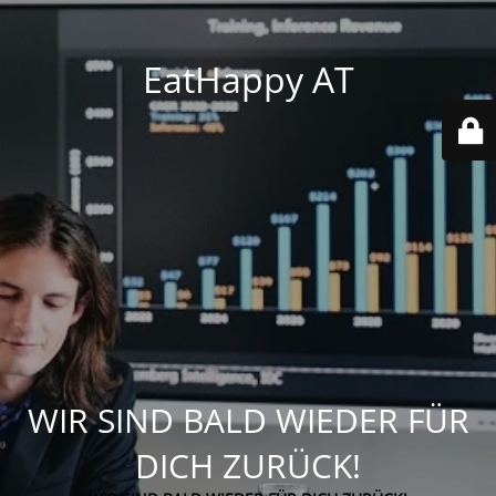
EatHappy AT
WIR SIND BALD WIEDER FÜR
DICH ZURÜCK!