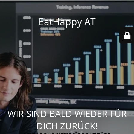
EatHappy AT
WIR SIND BALD WIEDER FÜR
DICH ZURÜCK!