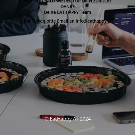
WIR SIND BALD WIEDER FÜR DICH ZURÜCK!
DANKE
Deine EAT HAPPY Team
Bei Fragen bitte Email an info@eathappy.at
© EatHappy AT 2024