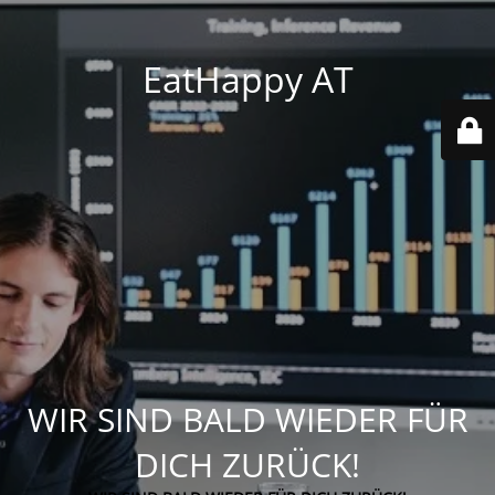
EatHappy AT
WIR SIND BALD WIEDER FÜR
DICH ZURÜCK!