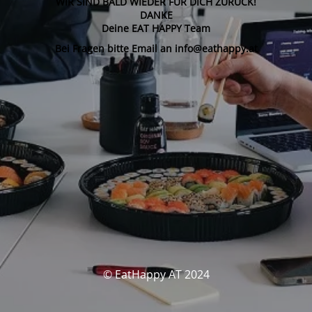
WIR SIND BALD WIEDER FÜR DICH ZURÜCK!
DANKE
Deine EAT HAPPY Team
Bei Fragen bitte Email an info@eathappy.at
© EatHappy AT 2024