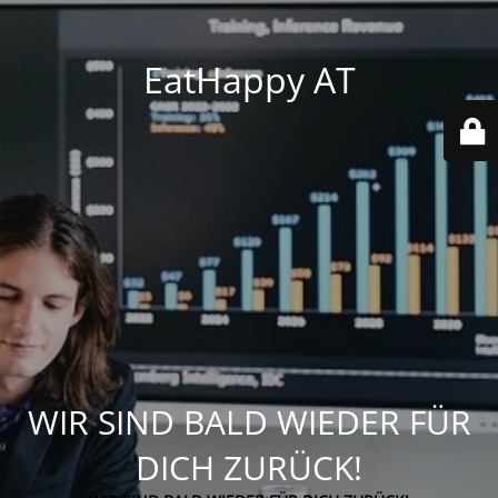
EatHappy AT
WIR SIND BALD WIEDER FÜR
DICH ZURÜCK!