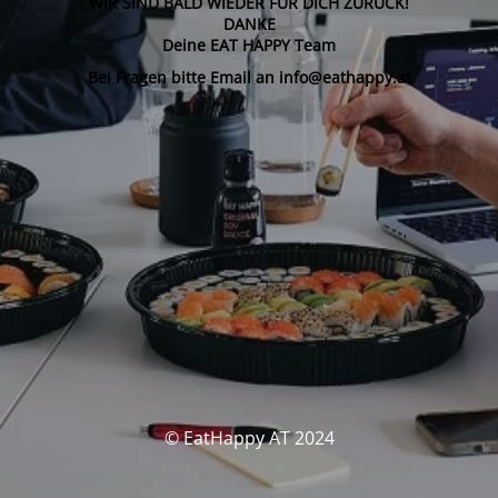
WIR SIND BALD WIEDER FÜR DICH ZURÜCK!
DANKE
Deine EAT HAPPY Team
Bei Fragen bitte Email an info@eathappy.at
© EatHappy AT 2024