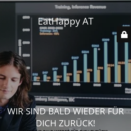
EatHappy AT
WIR SIND BALD WIEDER FÜR
DICH ZURÜCK!