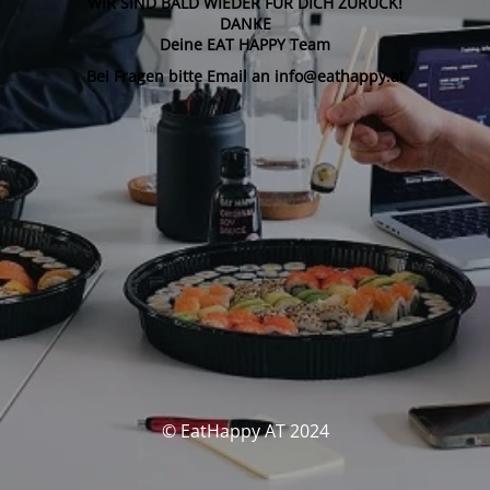
WIR SIND BALD WIEDER FÜR DICH ZURÜCK!
DANKE
Deine EAT HAPPY Team
Bei Fragen bitte Email an info@eathappy.at
© EatHappy AT 2024