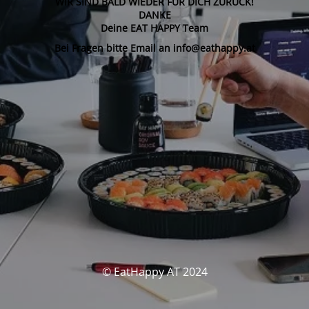
WIR SIND BALD WIEDER FÜR DICH ZURÜCK!
DANKE
Deine EAT HAPPY Team
Bei Fragen bitte Email an info@eathappy.at
© EatHappy AT 2024