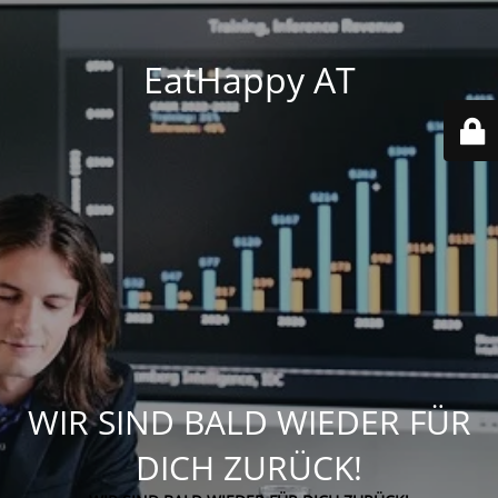
EatHappy AT
WIR SIND BALD WIEDER FÜR
DICH ZURÜCK!