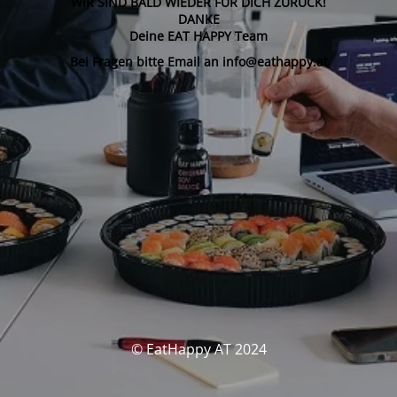
WIR SIND BALD WIEDER FÜR DICH ZURÜCK!
DANKE
Deine EAT HAPPY Team
Bei Fragen bitte Email an info@eathappy.at
© EatHappy AT 2024