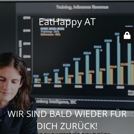
EatHappy AT
WIR SIND BALD WIEDER FÜR
DICH ZURÜCK!