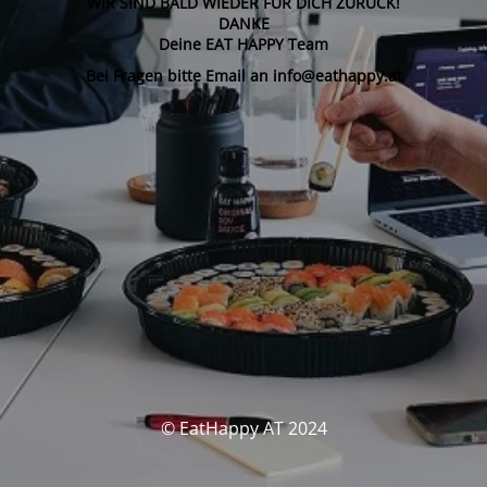
WIR SIND BALD WIEDER FÜR DICH ZURÜCK!
DANKE
Deine EAT HAPPY Team
Bei Fragen bitte Email an info@eathappy.at
© EatHappy AT 2024