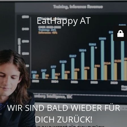
EatHappy AT
WIR SIND BALD WIEDER FÜR
DICH ZURÜCK!