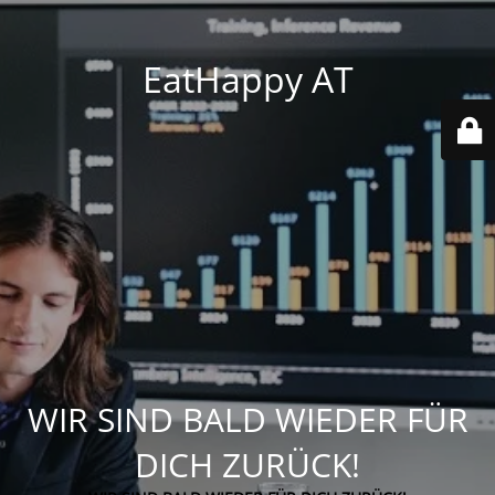
EatHappy AT
WIR SIND BALD WIEDER FÜR
DICH ZURÜCK!