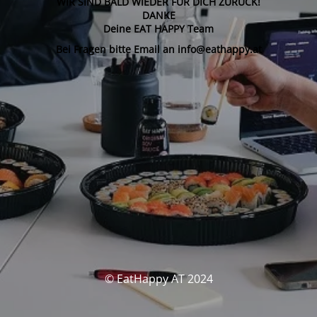
WIR SIND BALD WIEDER FÜR DICH ZURÜCK!
DANKE
Deine EAT HAPPY Team
Bei Fragen bitte Email an info@eathappy.at
© EatHappy AT 2024