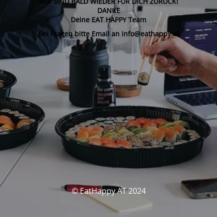
WIR SIND BALD WIEDER FÜR DICH ZURÜCK!
DANKE
Deine EAT HAPPY Team
Bei Fragen bitte Email an info@eathappy.at
© EatHappy AT 2024