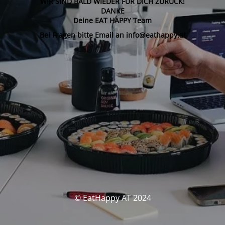
WIR SIND BALD WIEDER FÜR DICH ZURÜCK!
DANKE
Deine EAT HAPPY Team
Bei Fragen bitte Email an info@eathappy.at
© EatHappy AT 2024