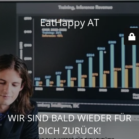
EatHappy AT
WIR SIND BALD WIEDER FÜR
DICH ZURÜCK!