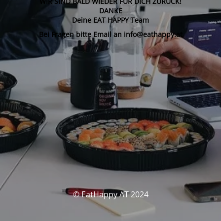
WIR SIND BALD WIEDER FÜR DICH ZURÜCK!
DANKE
Deine EAT HAPPY Team
Bei Fragen bitte Email an info@eathappy.at
© EatHappy AT 2024