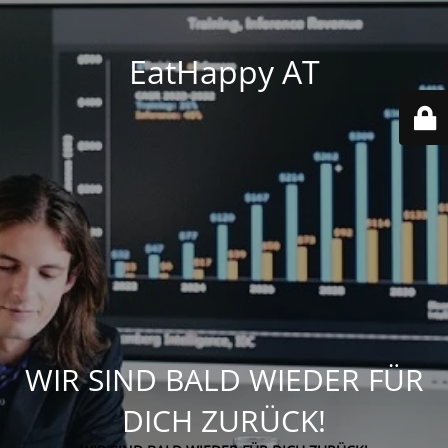
EatHappy AT
WIR SIND BALD WIEDER FÜR
DICH ZURÜCK!