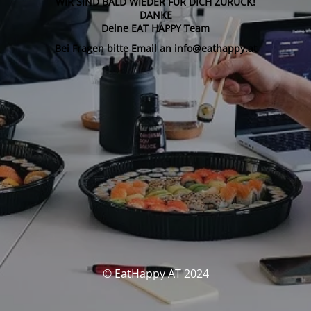
WIR SIND BALD WIEDER FÜR DICH ZURÜCK!
DANKE
Deine EAT HAPPY Team
Bei Fragen bitte Email an info@eathappy.at
© EatHappy AT 2024