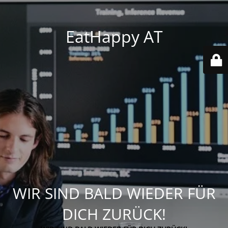
EatHappy AT
WIR SIND BALD WIEDER FÜR
DICH ZURÜCK!