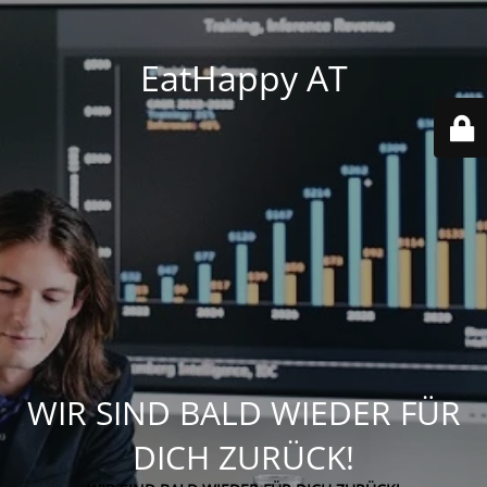
EatHappy AT
WIR SIND BALD WIEDER FÜR
DICH ZURÜCK!