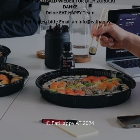
WIR SIND BALD WIEDER FÜR DICH ZURÜCK!
DANKE
Deine EAT HAPPY Team
Bei Fragen bitte Email an info@eathappy.at
© EatHappy AT 2024