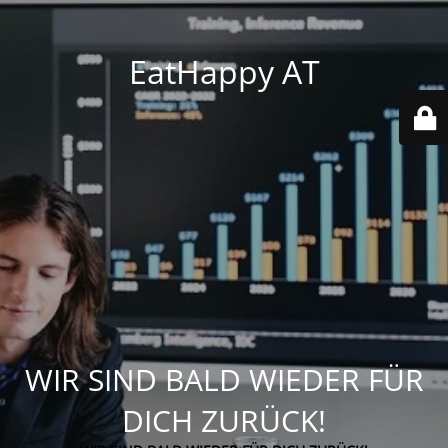
EatHappy AT
WIR SIND BALD WIEDER FÜR
DICH ZURÜCK!