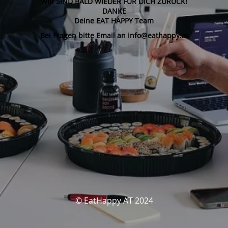
WIR SIND BALD WIEDER FÜR DICH ZURÜCK!
DANKE
Deine EAT HAPPY Team
Bei Fragen bitte Email an info@eathappy.at
© EatHappy AT 2024