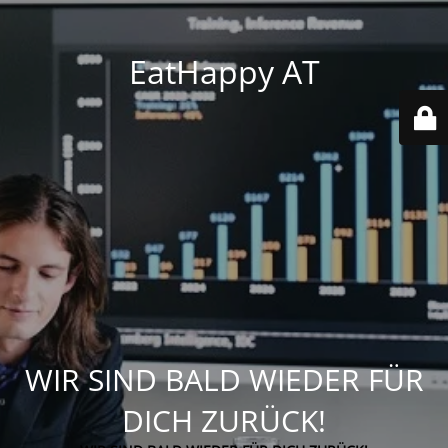
EatHappy AT
WIR SIND BALD WIEDER FÜR
DICH ZURÜCK!