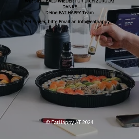
WIR SIND BALD WIEDER FÜR DICH ZURÜCK!
DANKE
Deine EAT HAPPY Team
Bei Fragen bitte Email an info@eathappy.at
© EatHappy AT 2024