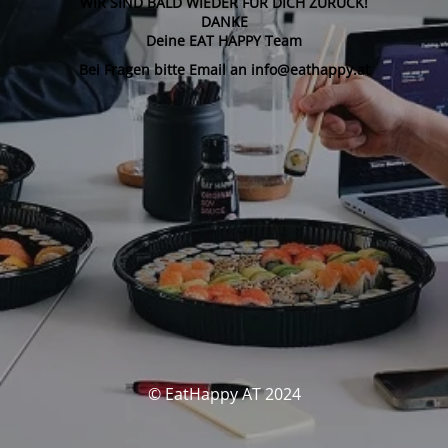
WIR SIND BALD WIEDER FÜR DICH ZURÜCK!
DANKE
Deine EAT HAPPY Team
Bei Fragen bitte Email an info@eathappy.at
© EatHappy AT 2024