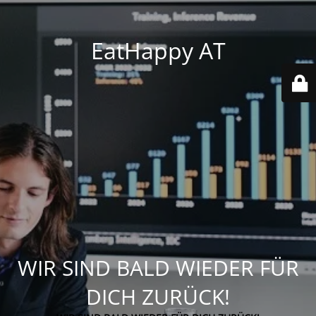
EatHappy AT
WIR SIND BALD WIEDER FÜR
DICH ZURÜCK!