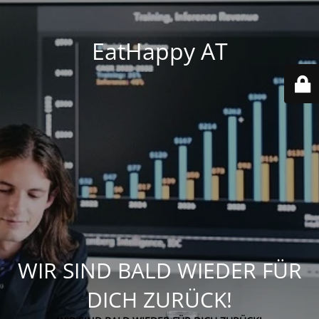
EatHappy AT
WIR SIND BALD WIEDER FÜR
DICH ZURÜCK!