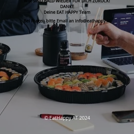
WIR SIND BALD WIEDER FÜR DICH ZURÜCK!
DANKE
Deine EAT HAPPY Team
Bei Fragen bitte Email an info@eathappy.at
© EatHappy AT 2024