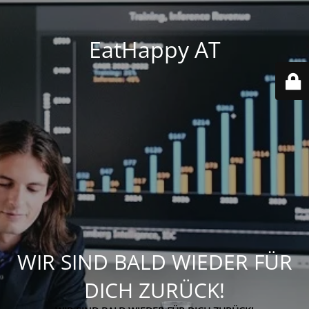
EatHappy AT
WIR SIND BALD WIEDER FÜR
DICH ZURÜCK!