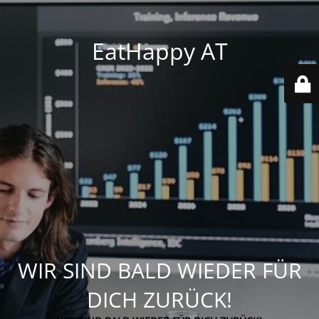
EatHappy AT
WIR SIND BALD WIEDER FÜR
DICH ZURÜCK!