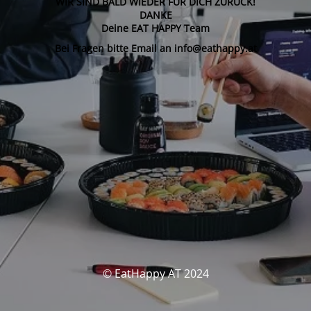
WIR SIND BALD WIEDER FÜR DICH ZURÜCK!
DANKE
Deine EAT HAPPY Team
Bei Fragen bitte Email an info@eathappy.at
© EatHappy AT 2024