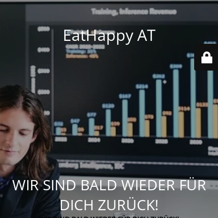
EatHappy AT
WIR SIND BALD WIEDER FÜR
DICH ZURÜCK!