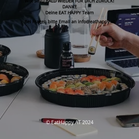
WIR SIND BALD WIEDER FÜR DICH ZURÜCK!
DANKE
Deine EAT HAPPY Team
Bei Fragen bitte Email an info@eathappy.at
© EatHappy AT 2024