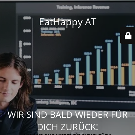
EatHappy AT
WIR SIND BALD WIEDER FÜR
DICH ZURÜCK!