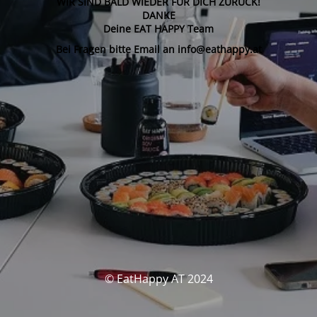
WIR SIND BALD WIEDER FÜR DICH ZURÜCK!
DANKE
Deine EAT HAPPY Team
Bei Fragen bitte Email an info@eathappy.at
© EatHappy AT 2024