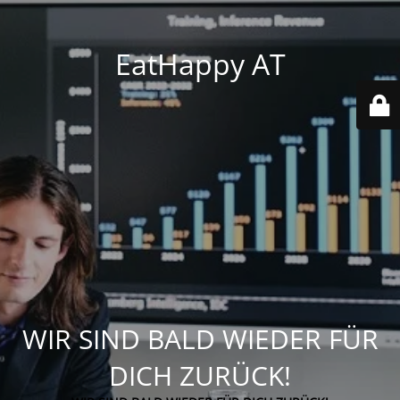
EatHappy AT
WIR SIND BALD WIEDER FÜR
DICH ZURÜCK!