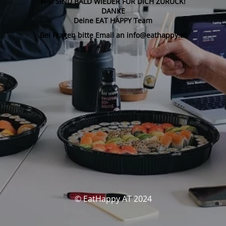
WIR SIND BALD WIEDER FÜR DICH ZURÜCK!
DANKE
Deine EAT HAPPY Team
Bei Fragen bitte Email an info@eathappy.at
© EatHappy AT 2024