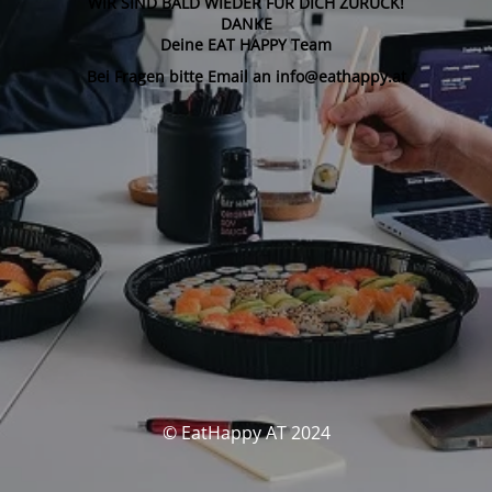
WIR SIND BALD WIEDER FÜR DICH ZURÜCK!
DANKE
Deine EAT HAPPY Team
Bei Fragen bitte Email an info@eathappy.at
© EatHappy AT 2024