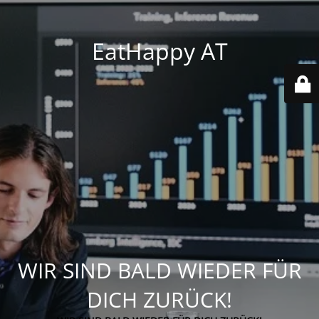
EatHappy AT
WIR SIND BALD WIEDER FÜR
DICH ZURÜCK!