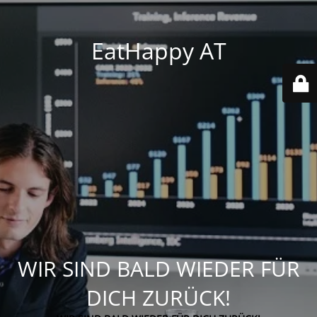
EatHappy AT
WIR SIND BALD WIEDER FÜR
DICH ZURÜCK!