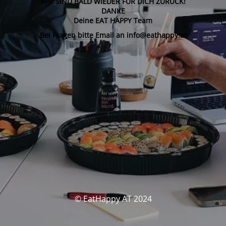
WIR SIND BALD WIEDER FÜR DICH ZURÜCK!
DANKE
Deine EAT HAPPY Team
Bei Fragen bitte Email an info@eathappy.at
© EatHappy AT 2024