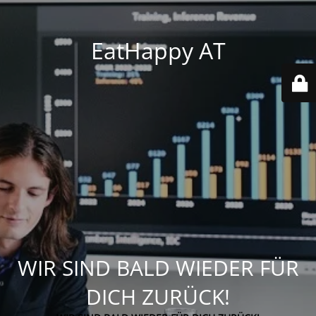
EatHappy AT
WIR SIND BALD WIEDER FÜR
DICH ZURÜCK!