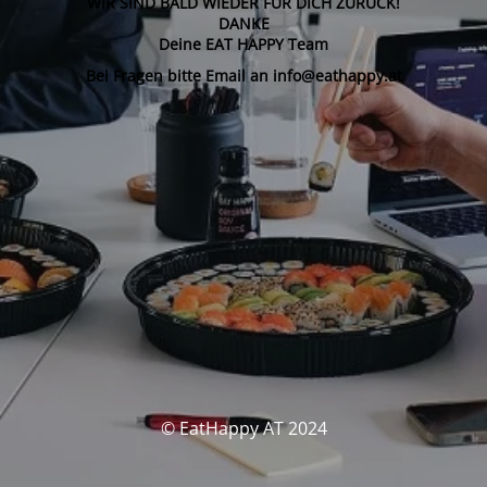
WIR SIND BALD WIEDER FÜR DICH ZURÜCK!
DANKE
Deine EAT HAPPY Team
Bei Fragen bitte Email an info@eathappy.at
© EatHappy AT 2024