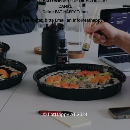
WIR SIND BALD WIEDER FÜR DICH ZURÜCK!
DANKE
Deine EAT HAPPY Team
Bei Fragen bitte Email an info@eathappy.at
© EatHappy AT 2024