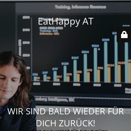
EatHappy AT
WIR SIND BALD WIEDER FÜR
DICH ZURÜCK!