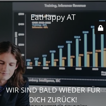
EatHappy AT
WIR SIND BALD WIEDER FÜR
DICH ZURÜCK!