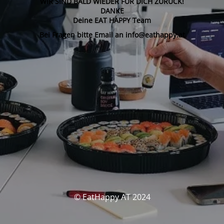
WIR SIND BALD WIEDER FÜR DICH ZURÜCK!
DANKE
Deine EAT HAPPY Team
Bei Fragen bitte Email an info@eathappy.at
© EatHappy AT 2024