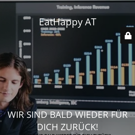
EatHappy AT
WIR SIND BALD WIEDER FÜR
DICH ZURÜCK!