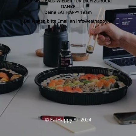
WIR SIND BALD WIEDER FÜR DICH ZURÜCK!
DANKE
Deine EAT HAPPY Team
Bei Fragen bitte Email an info@eathappy.at
© EatHappy AT 2024