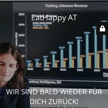
EatHappy AT
WIR SIND BALD WIEDER FÜR
DICH ZURÜCK!