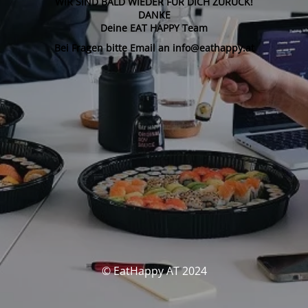
WIR SIND BALD WIEDER FÜR DICH ZURÜCK!
DANKE
Deine EAT HAPPY Team
Bei Fragen bitte Email an info@eathappy.at
© EatHappy AT 2024