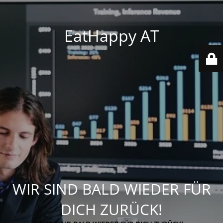
EatHappy AT
WIR SIND BALD WIEDER FÜR
DICH ZURÜCK!