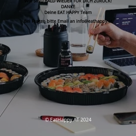
WIR SIND BALD WIEDER FÜR DICH ZURÜCK!
DANKE
Deine EAT HAPPY Team
Bei Fragen bitte Email an info@eathappy.at
© EatHappy AT 2024