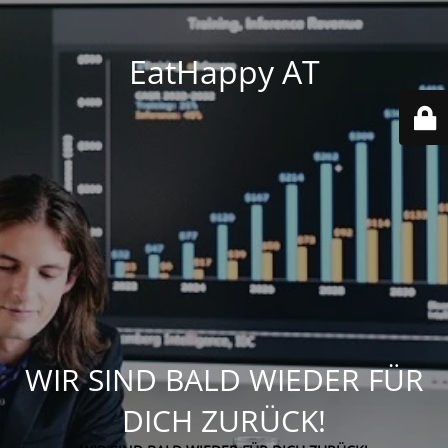
EatHappy AT
WIR SIND BALD WIEDER FÜR
DICH ZURÜCK!