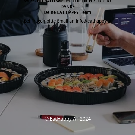
WIR SIND BALD WIEDER FÜR DICH ZURÜCK!
DANKE
Deine EAT HAPPY Team
Bei Fragen bitte Email an info@eathappy.at
© EatHappy AT 2024