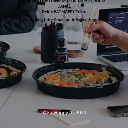
WIR SIND BALD WIEDER FÜR DICH ZURÜCK!
DANKE
Deine EAT HAPPY Team
Bei Fragen bitte Email an info@eathappy.at
© EatHappy AT 2024