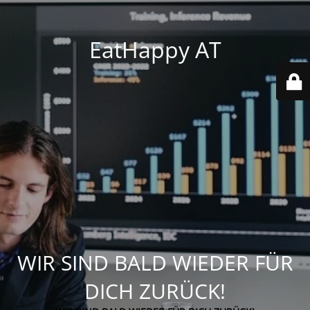
EatHappy AT
WIR SIND BALD WIEDER FÜR
DICH ZURÜCK!