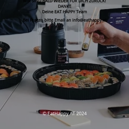
WIR SIND BALD WIEDER FÜR DICH ZURÜCK!
DANKE
Deine EAT HAPPY Team
Bei Fragen bitte Email an info@eathappy.at
© EatHappy AT 2024