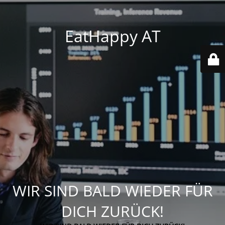
EatHappy AT
WIR SIND BALD WIEDER FÜR
DICH ZURÜCK!