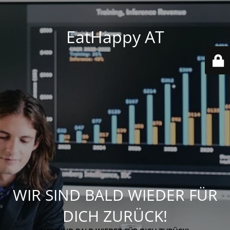
EatHappy AT
WIR SIND BALD WIEDER FÜR
DICH ZURÜCK!