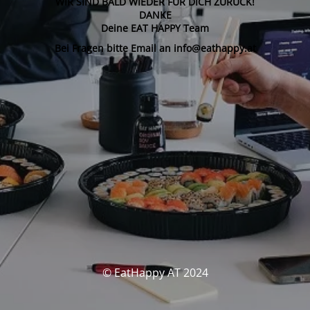
WIR SIND BALD WIEDER FÜR DICH ZURÜCK!
DANKE
Deine EAT HAPPY Team
Bei Fragen bitte Email an info@eathappy.at
© EatHappy AT 2024