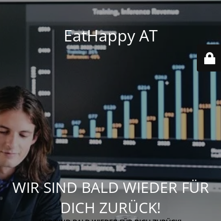
EatHappy AT
WIR SIND BALD WIEDER FÜR
DICH ZURÜCK!