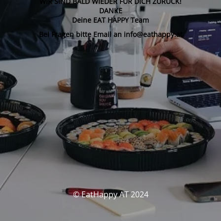
WIR SIND BALD WIEDER FÜR DICH ZURÜCK!
DANKE
Deine EAT HAPPY Team
Bei Fragen bitte Email an info@eathappy.at
© EatHappy AT 2024