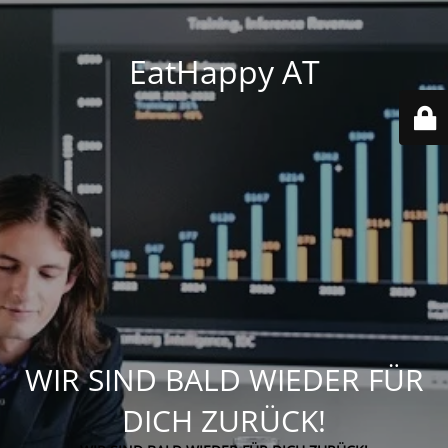
EatHappy AT
WIR SIND BALD WIEDER FÜR
DICH ZURÜCK!