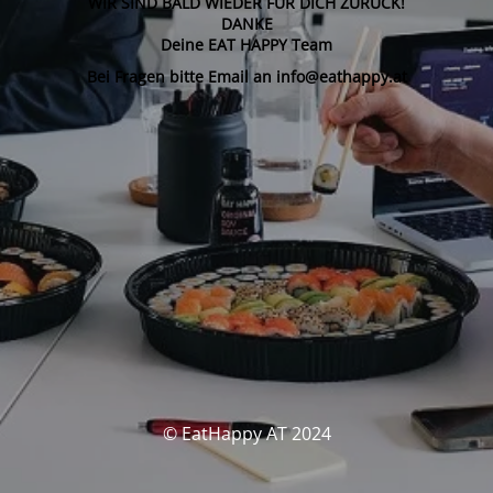
WIR SIND BALD WIEDER FÜR DICH ZURÜCK!
DANKE
Deine EAT HAPPY Team
Bei Fragen bitte Email an info@eathappy.at
© EatHappy AT 2024