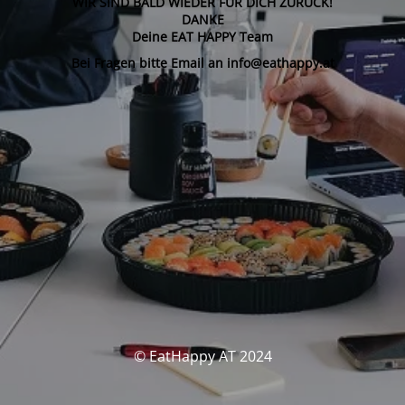
WIR SIND BALD WIEDER FÜR DICH ZURÜCK!
DANKE
Deine EAT HAPPY Team
Bei Fragen bitte Email an info@eathappy.at
© EatHappy AT 2024