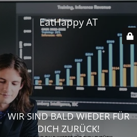
EatHappy AT
WIR SIND BALD WIEDER FÜR
DICH ZURÜCK!