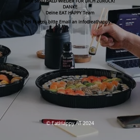
WIR SIND BALD WIEDER FÜR DICH ZURÜCK!
DANKE
Deine EAT HAPPY Team
Bei Fragen bitte Email an info@eathappy.at
© EatHappy AT 2024