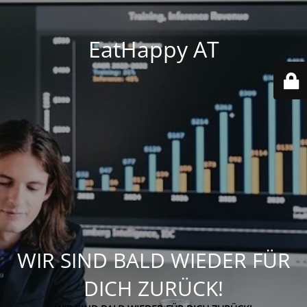
EatHappy AT
WIR SIND BALD WIEDER FÜR
DICH ZURÜCK!