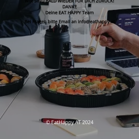
WIR SIND BALD WIEDER FÜR DICH ZURÜCK!
DANKE
Deine EAT HAPPY Team
Bei Fragen bitte Email an info@eathappy.at
© EatHappy AT 2024