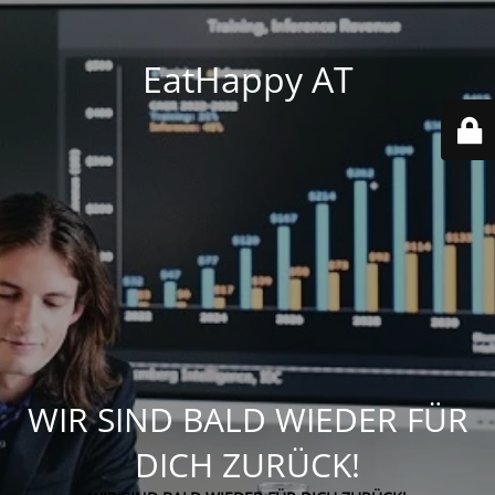
EatHappy AT
WIR SIND BALD WIEDER FÜR
DICH ZURÜCK!