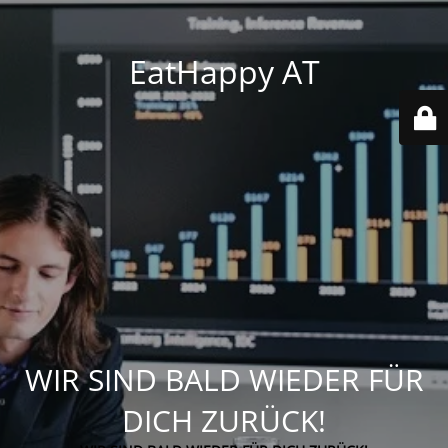
EatHappy AT
WIR SIND BALD WIEDER FÜR
DICH ZURÜCK!