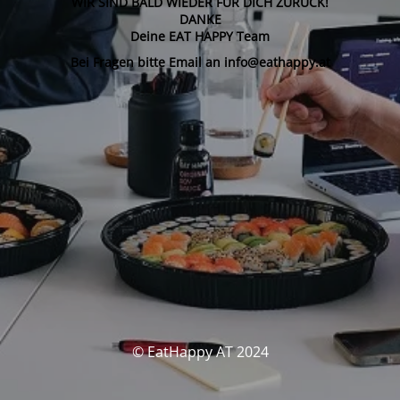
WIR SIND BALD WIEDER FÜR DICH ZURÜCK!
DANKE
Deine EAT HAPPY Team
Bei Fragen bitte Email an info@eathappy.at
© EatHappy AT 2024