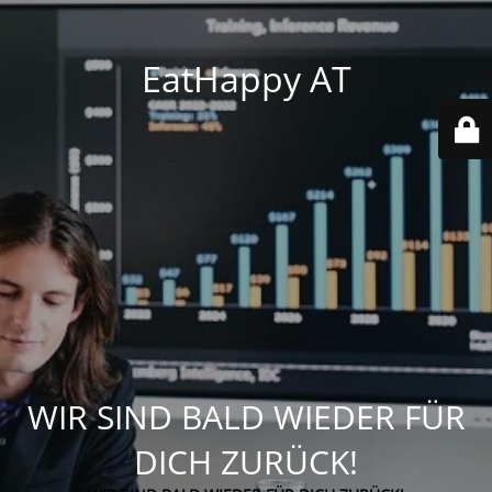
EatHappy AT
WIR SIND BALD WIEDER FÜR
DICH ZURÜCK!