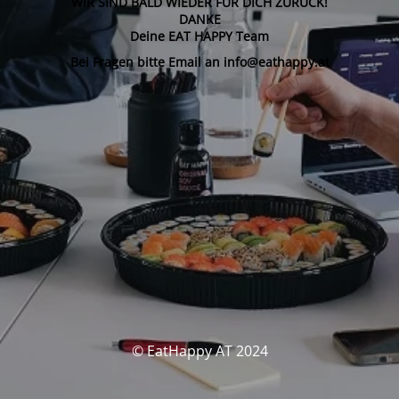
WIR SIND BALD WIEDER FÜR DICH ZURÜCK!
DANKE
Deine EAT HAPPY Team
Bei Fragen bitte Email an info@eathappy.at
© EatHappy AT 2024