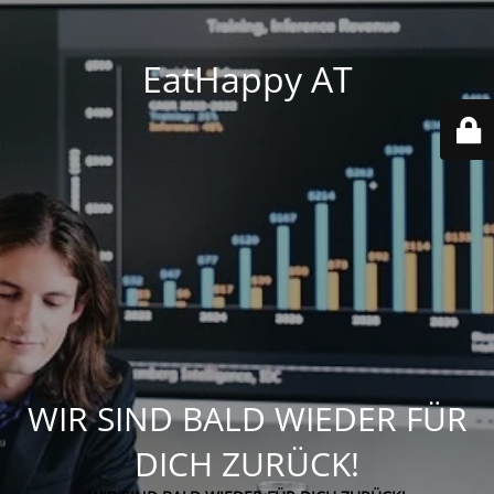
EatHappy AT
WIR SIND BALD WIEDER FÜR
DICH ZURÜCK!