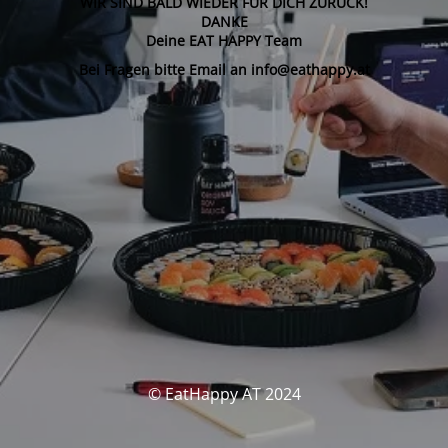
WIR SIND BALD WIEDER FÜR DICH ZURÜCK!
DANKE
Deine EAT HAPPY Team
Bei Fragen bitte Email an info@eathappy.at
© EatHappy AT 2024