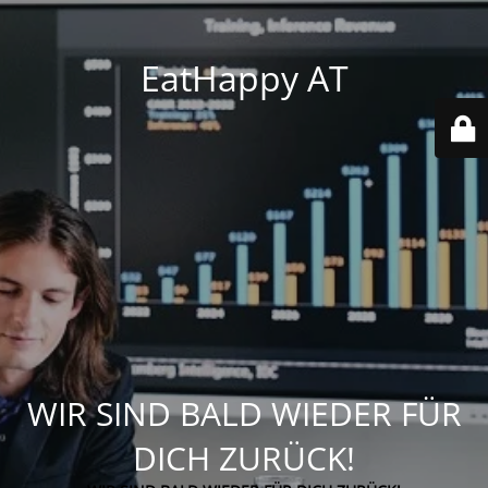
EatHappy AT
WIR SIND BALD WIEDER FÜR
DICH ZURÜCK!