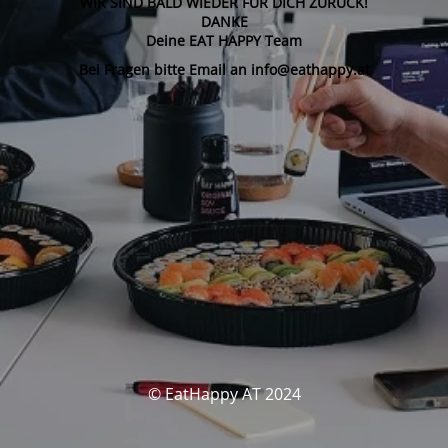
WIR SIND BALD WIEDER FÜR DICH ZURÜCK!
DANKE
Deine EAT HAPPY Team
Bei Fragen bitte Email an info@eathappy.at
© EatHappy AT 2024