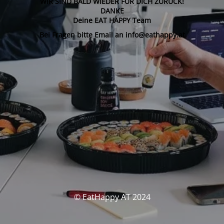
WIR SIND BALD WIEDER FÜR DICH ZURÜCK!
DANKE
Deine EAT HAPPY Team
Bei Fragen bitte Email an info@eathappy.at
© EatHappy AT 2024