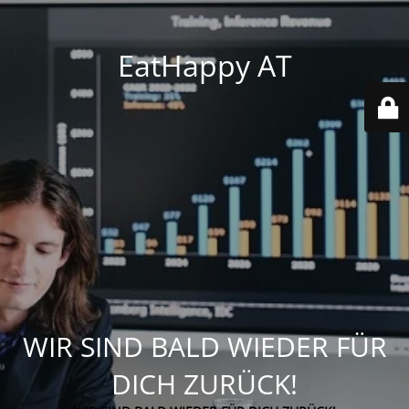
EatHappy AT
WIR SIND BALD WIEDER FÜR
DICH ZURÜCK!